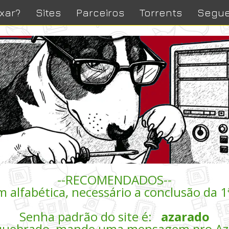
xar?
Sites
Parceiros
Torrents
Segue
--RECOMENDADOS--
 alfabética, necessário a conclusão da 1ª
Senha padrão do site é:
azarado
 quebrado, mande uma mensagem pro Az