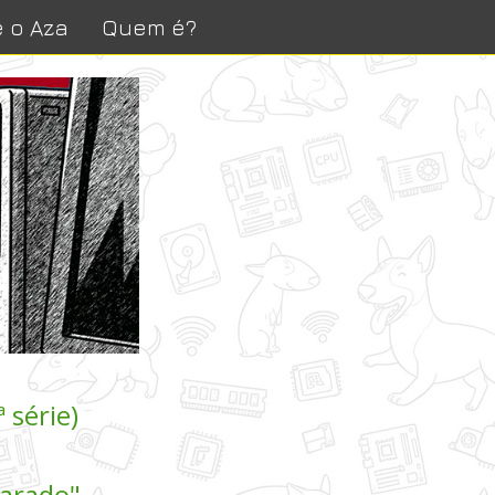
 o Aza
Quem é?
 série)
arado"